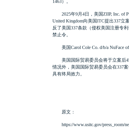
1463
）。
2025
年
9
月
4
日，美国
ZIIP, Inc. of P
United Kingdom
向美国
ITC
提出
337
立
反了美国
337
条款（侵权美国注册专利
禁止令。
美国
Carol Cole Co. d/b/a NuFace of
美国国际贸易委员会将于立案后
4
情况外，美国国际贸易委员会在
337
案
具有终局效力。
原文：
https://www.usitc.gov/press_room/