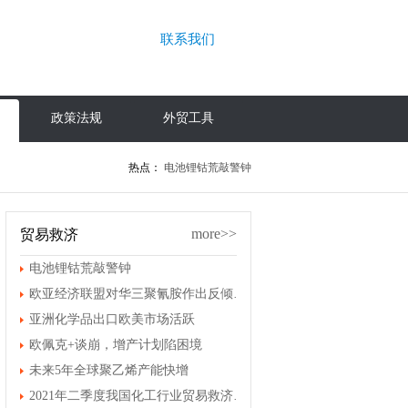
联系我们
政策法规
外贸工具
热点：
电池锂钴荒敲警钟
more>>
贸易救济
电池锂钴荒敲警钟
欧亚经济联盟对华三聚氰胺作出反倾销终裁
亚洲化学品出口欧美市场活跃
欧佩克+谈崩，增产计划陷困境
未来5年全球聚乙烯产能快增
2021年二季度我国化工行业贸易救济案件情况