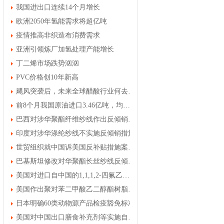
我国进出口连续14个月增长
欧洲2050年氢能需求将超亿吨
疫情推高非织造布消费需求
亚洲引领炼厂加氢处理产能增长
丁二烯市场跌势汹汹
PVC价格创10年新高
飓风突袭后，未来全球醋酸行业何去何从
前8个月我国原油进口3.46亿吨，均价上涨30.7%
巴西对涉华聚酯纤维纱线作出反倾销初裁
印度对涉华涤纶纱线不实施反倾销措施
世贸组织就中国诉美国反补贴措施案发布裁决
巴基斯坦修改对华聚酯长丝纱线反倾销终裁结果
美国对进口自中国的1,1,1,2-四氟乙烷进行第一次反倾销日落复审立案调查
美国作出聚对苯二甲酸乙二醇酯树脂第一次双反日落复审产业损害终裁
日本明确60类动物源产品检疫豁免标准
美国对中国出口膳食补充剂等实施自动扣留