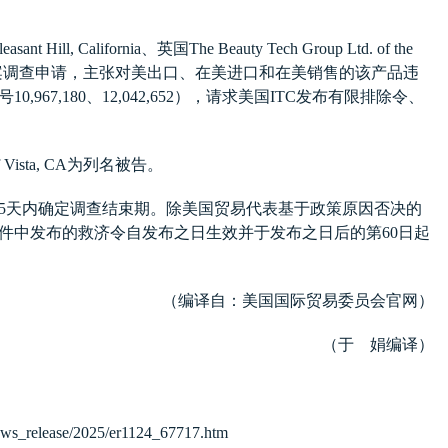
leasant Hill, California
、英国
The Beauty Tech Group Ltd. of the
案调查申请，主张对美出口、在美进口和在美销售的该产品违
号
10,967,180
、
12,042,652
），请求美国
ITC
发布有限排除令、
 Vista, CA
为列名被告。
5
天内确定调查结束期。除美国贸易代表基于政策原因否决的
件中发布的救济令自发布之日生效并于发布之日后的第
60
日起
（编译自：美国国际贸易委员会官网）
（于 娟编译）
news_release/2025/er1124_67717.htm