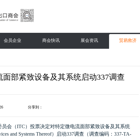
会员企业
商会快讯
展会资讯
贸易救济
流面部紧致设备及其系统启动337调查
26
分享到：
委员会（
ITC
）投票决定对特定微电流面部紧致设备及其系统
vices and Systems Thereof
）启动
337
调查（调查编码：
337-TA-